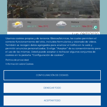
Lun, 09/11/2020
Canal noticias Youtube
Usamos cookies propias y de terceros: Básicas/técnicas, las cuales permiten el
correcto funcionamiento del sitio, incluidos formularios y visionado de vídeos.
También se recogen datos agregados para analizar el tráfico en la web y
permitir anuncios personalizados. Si elige "Aceptar" da su consentimiento para
el uso de las mismas. Usted puede aceptar o rechazar algunos conjuntos de
cookies en la pestaña "Configuración de cookies".
Política de privacidad
Información sobre Cookies
CONFIGURACIÓN DE COOKIES
Accesibilidad
Privacidad
Legal
Cookies
Mapa web
Menú
DENEGAR TODO
del
ACEPTAR TODO
pie