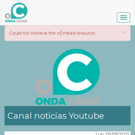
Pasar
al
contenido
Togg
principal
navig
×
Mensaje
Could not retrieve the oEmbed resource.
de
error
Canal noticias Youtube
Lun, 03/05/2021