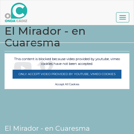
Pasar
al
contenido
Togg
principal
navig
El Mirador - en
Cuaresma
This content is blocked because video provided by youtube, vimeo
cookies have not been accepted.
ONLY ACCEPT VIDEO PROVIDED BY YOUTUBE, VIMEO COOKIES
Accept All Cookies
El Mirador - en Cuaresma