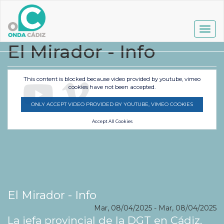
Pasar
al
contenido
Togg
principal
navig
El Mirador - Info
This content is blocked because video provided by youtube, vimeo
cookies have not been accepted.
ONLY ACCEPT VIDEO PROVIDED BY YOUTUBE, VIMEO COOKIES
Accept All Cookies
El Mirador - Info
Mar, 08/04/2025
-
Mar, 08/04/2025
La jefa provincial de la DGT en Cádiz,