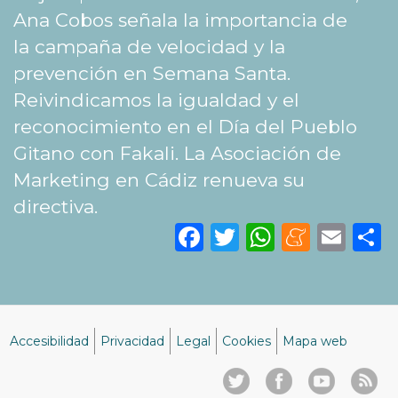
Ana Cobos señala la importancia de
la campaña de velocidad y la
prevención en Semana Santa.
Reivindicamos la igualdad y el
reconocimiento en el Día del Pueblo
Gitano con Fakali. La Asociación de
Marketing en Cádiz renueva su
directiva.
Facebook
Twitter
WhatsA
Mene
Ema
S
Accesibilidad
Privacidad
Legal
Cookies
Mapa web
Menú
del