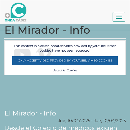
Pasar
al
contenido
Togg
principal
navig
El Mirador - Info
This content is blocked because video provided by youtube, vimeo
cookies have not been accepted.
ONLY ACCEPT VIDEO PROVIDED BY YOUTUBE, VIMEO COOKIES
Accept All Cookies
El Mirador - Info
Jue, 10/04/2025
-
Jue, 10/04/2025
Desde el Colegio de médicos exigen