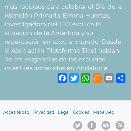
más recursos para celebrar el Día de la
Atención Primaria. Emma Huertas,
investigadora del IEO explica la
situación de la Antártida y su
repercusión en todo el mundo. Desde
la Asociación Plataforma Ticei hablan
de las exigencias de las escuelas
infantiles adheridas en Andalucía.
Facebook
Twitter
WhatsA
Mene
Ema
S
Accesibilidad
Privacidad
Legal
Cookies
Mapa web
Menú
del