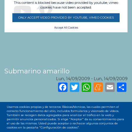
This content is blocked because video provided by youtube, vimeo
cookies have not been accepted.
ONLY ACCEPT VIDEO PROVIDED BY YOUTUBE, VIMEO COOKIES
Accept All Cookies
Submarino amarillo
Lun, 14/09/2009
-
Lun, 14/09/2009
Facebook
Twitter
WhatsA
Mene
Ema
S
Usamos cookies propias y de terceros: Básicas/técnicas, las cuales permiten el
correcto funcionamiento del sitio, incluidos formularios y visionado de vídeos.
Tweets del SubmarinoOC
También se recogen datos agregados para analizar el tráfico en la web y
permitir anuncios personalizados. Si elige "Aceptar" da su consentimiento para
el uso de las mismas. Usted puede aceptar o rechazar algunos conjuntos de
Tweets del SubmarinoOC
cookies en la pestaña "Configuración de cookies".