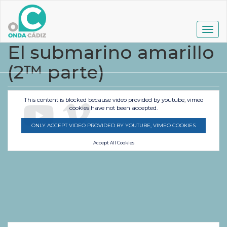
Pasar
al
contenido
Togg
principal
navig
El submarino amarillo
(2™ parte)
This content is blocked because video provided by youtube, vimeo
cookies have not been accepted.
ONLY ACCEPT VIDEO PROVIDED BY YOUTUBE, VIMEO COOKIES
Accept All Cookies