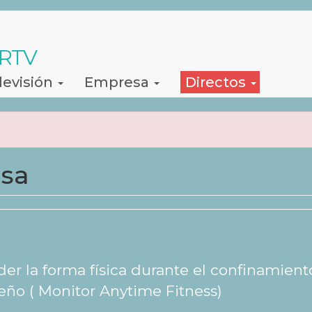
 RTV
levisión
Empresa
Directos
asa
der la forma física durante el confinamient
eño ( Monitor Anytime Fitness)