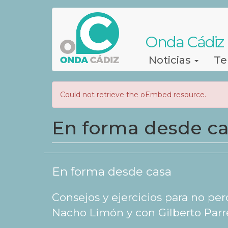
Pasar
al
contenido
Onda Cádiz
principal
Navegación
Noticias
Te
principal
Mensaje
Could not retrieve the oEmbed resource.
de
En forma desde c
error
En forma desde casa
Consejos y ejercicios para no per
Nacho Limón y con Gilberto Parr