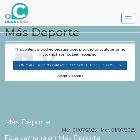
Pasar
al
contenido
Togg
principal
navig
Más Deporte
This content is blocked because video provided by youtube, vimeo
cookies have not been accepted.
ONLY ACCEPT VIDEO PROVIDED BY YOUTUBE, VIMEO COOKIES
Accept All Cookies
Más Deporte
Mar, 01/07/2025
-
Mar, 01/07/2025
Esta semana en Más Deporte