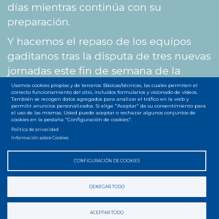
días mientras continúa con su
preparación.
Y hacemos el repaso de los equipos
gaditanos tras la disputa de tres nuevas
jornadas este fin de semana de la
primera división de fútbol playa.
Usamos cookies propias y de terceros: Básicas/técnicas, las cuales permiten el
correcto funcionamiento del sitio, incluidos formularios y visionado de vídeos.
Facebook
Twitter
WhatsA
Mene
Ema
S
También se recogen datos agregados para analizar el tráfico en la web y
permitir anuncios personalizados. Si elige "Aceptar" da su consentimiento para
el uso de las mismas. Usted puede aceptar o rechazar algunos conjuntos de
cookies en la pestaña "Configuración de cookies".
Política de privacidad
Información sobre Cookies
Accesibilidad
Privacidad
Legal
Cookies
Mapa web
CONFIGURACIÓN DE COOKIES
Menú
del
DENEGAR TODO
pie
ACEPTAR TODO