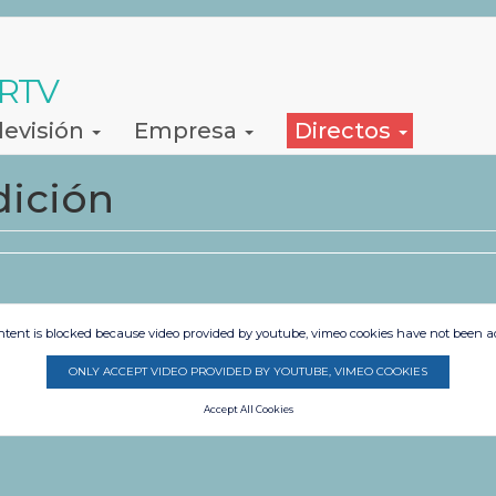
 RTV
levisión
Empresa
Directos
dición
ntent is blocked because video provided by youtube, vimeo cookies have not been a
ONLY ACCEPT VIDEO PROVIDED BY YOUTUBE, VIMEO COOKIES
Accept All Cookies