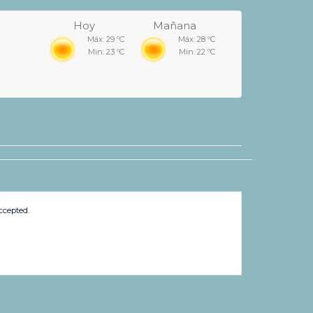
Hoy
Mañana
Máx: 29 ºC
Máx: 28 ºC
Min: 23 ºC
Min: 22 ºC
ccepted.