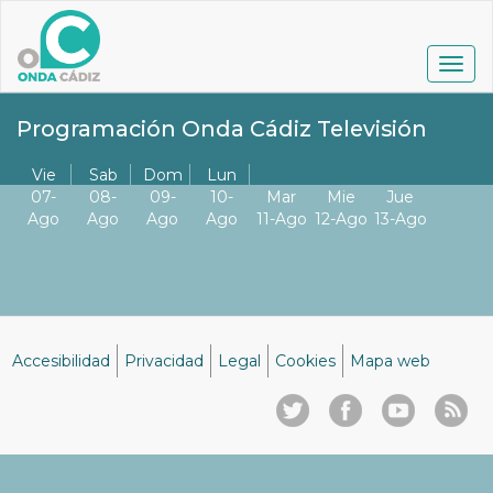
Pasar
al
contenido
Togg
principal
navig
Programación Onda Cádiz Televisión
Vie
Sab
Dom
Lun
07-
08-
09-
10-
Mar
Mie
Jue
Ago
Ago
Ago
Ago
11-Ago
12-Ago
13-Ago
Accesibilidad
Privacidad
Legal
Cookies
Mapa web
Menú
del
pie