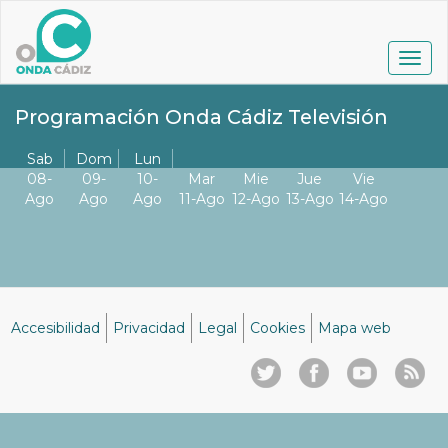
Pasar
al
contenido
Togg
principal
navig
Programación Onda Cádiz Televisión
Sab
Dom
Lun
08-
09-
10-
Mar
Mie
Jue
Vie
Ago
Ago
Ago
11-Ago
12-Ago
13-Ago
14-Ago
Accesibilidad
Privacidad
Legal
Cookies
Mapa web
Menú
del
pie