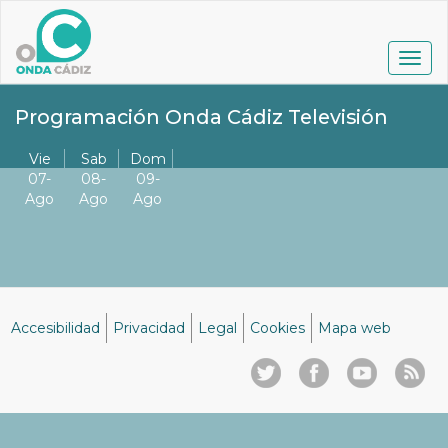
Pasar
al
contenido
Togg
principal
navig
Programación Onda Cádiz Televisión
Vie
Sab
Dom
07-
08-
09-
Ago
Ago
Ago
Accesibilidad
Privacidad
Legal
Cookies
Mapa web
Menú
del
pie