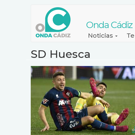
Pasar
al
contenido
Onda Cádiz
principal
Navegación
Noticias
Te
principal
SD Huesca