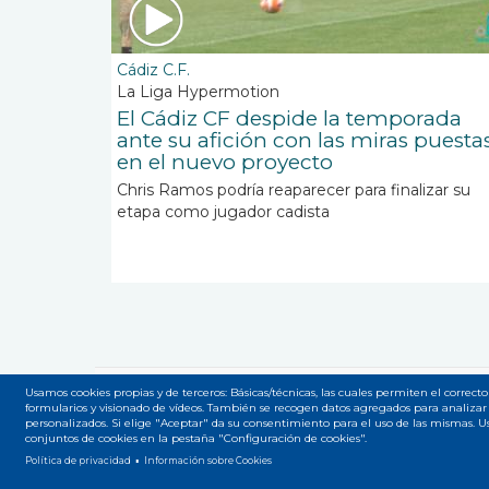
Cádiz C.F.
La Liga Hypermotion
El Cádiz CF despide la temporada
ante su afición con las miras puesta
en el nuevo proyecto
Chris Ramos podría reaparecer para finalizar su
etapa como jugador cadista
Usamos cookies propias y de terceros: Básicas/técnicas, las cuales permiten el correcto
formularios y visionado de vídeos. También se recogen datos agregados para analizar 
Accesibilidad
Privacidad
Legal
Cookies
Mapa
Menú
personalizados. Si elige "Aceptar" da su consentimiento para el uso de las mismas. 
conjuntos de cookies en la pestaña "Configuración de cookies".
del
Política de privacidad
Información sobre Cookies