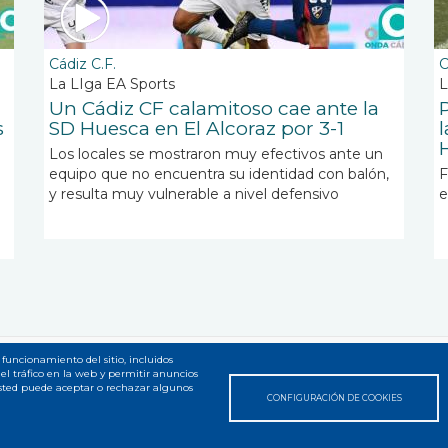
Cádiz C.F.
C
La LIga EA Sports
L
Un Cádiz CF calamitoso cae ante la
s
SD Huesca en El Alcoraz por 3-1
l
Los locales se mostraron muy efectivos ante un
equipo que no encuentra su identidad con balón,
F
y resulta muy vulnerable a nivel defensivo
e
 funcionamiento del sitio, incluidos
el tráfico en la web y permitir anuncios
 web
Usted puede aceptar o rechazar algunos
CONFIGURACIÓN DE COOKIES