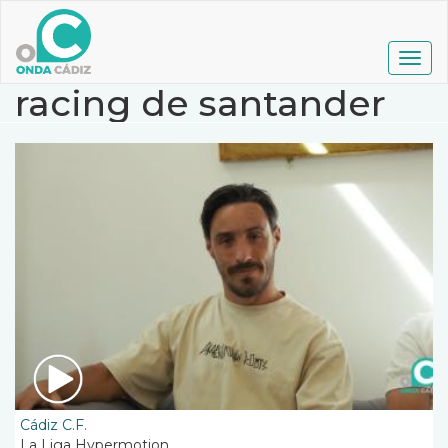
Pasar
al
contenido
Togg
principal
navig
racing de santander
Cádiz C.F.
La Liga Hypermotion