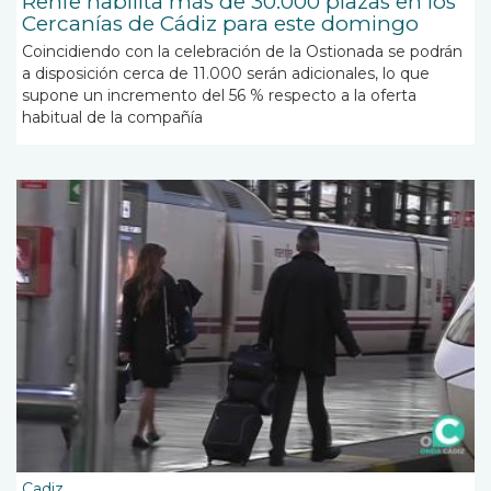
Renfe habilita más de 30.000 plazas en los
Cercanías de Cádiz para este domingo
Coincidiendo con la celebración de la Ostionada se podrán
a disposición
cerca de 11.000 serán adicionales, lo que
supone un incremento del 56 % respecto a la oferta
habitual de la compañía
Cadiz