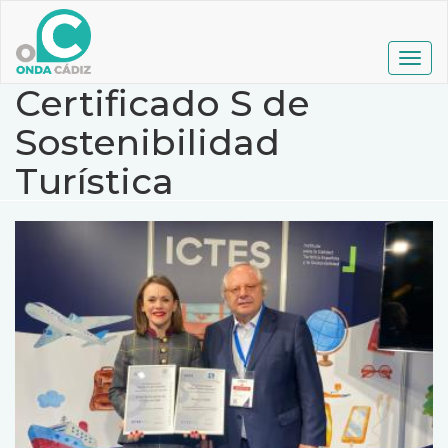
Pasar
al
contenido
Togg
principal
navig
Certificado S de
Sostenibilidad
Turística