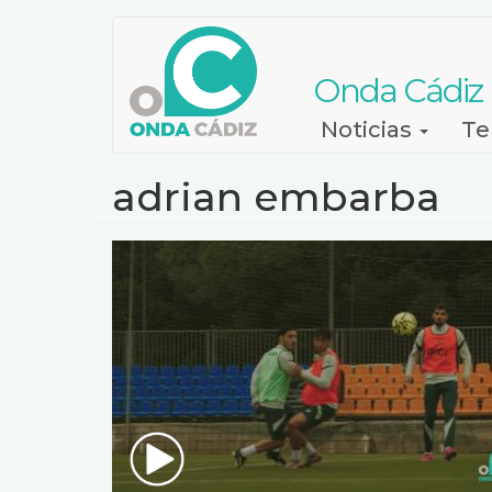
Pasar
al
contenido
Onda Cádiz
principal
Navegación
Noticias
Te
principal
adrian embarba