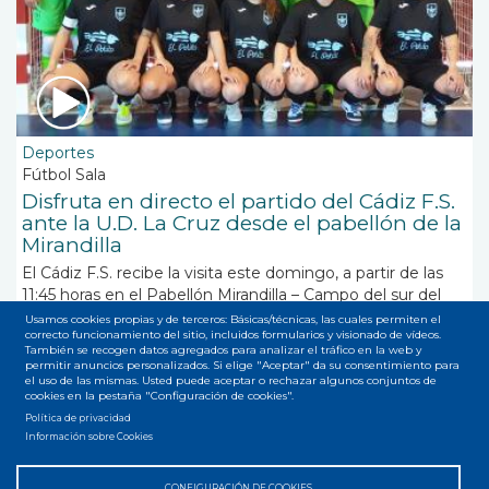
Deportes
Fútbol Sala
Disfruta en directo el partido del Cádiz F.S.
ante la U.D. La Cruz desde el pabellón de la
Mirandilla
El Cádiz F.S. recibe la visita este domingo, a partir de las
11:45 horas en el Pabellón Mirandilla – Campo del sur del
conjunto extremeño de la UD La Cruz Villanovense en
Usamos cookies propias y de terceros: Básicas/técnicas, las cuales permiten el
correcto funcionamiento del sitio, incluidos formularios y visionado de vídeos.
partido que será retransmitido en directo por Onda Cádiz
También se recogen datos agregados para analizar el tráfico en la web y
TV desde las 11:35 horas.
permitir anuncios personalizados. Si elige "Aceptar" da su consentimiento para
el uso de las mismas. Usted puede aceptar o rechazar algunos conjuntos de
cookies en la pestaña "Configuración de cookies".
Política de privacidad
Suscribirse a femenino
Información sobre Cookies
CONFIGURACIÓN DE COOKIES