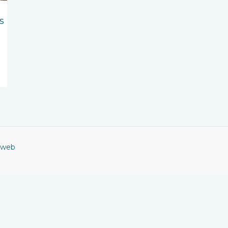
s
 web