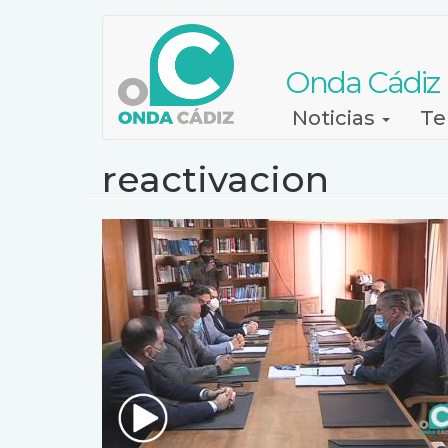
Pasar
al
contenido
Onda Cádiz
principal
Navegación
Noticias
Te
principal
reactivacion