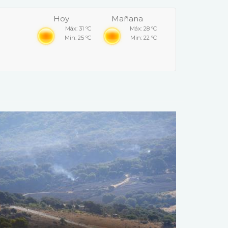
Hoy
Mañana
Máx: 31 ºC
Máx: 28 ºC
Min: 25 ºC
Min: 22 ºC