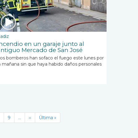
adiz
Incendio en un garaje junto al
antiguo Mercado de San José
os bomberos han sofaco el fuego este lunes por
a mañana sin que haya habido daños personales
age
Page
9
…
Siguiente
››
Última
Última »
página
página