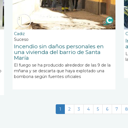
Cadiz
C
Suceso
Incendio sin daños personales en
una vivienda del barrio de Santa
L
María
l
El fuego se ha producido alrededor de las 9 de la
o
mñana y se descarta que haya explotado una
bombona según fuentes oficiales
Página
1
Page
2
Page
3
Page
4
Page
5
Page
6
Page
7
P
8
actual