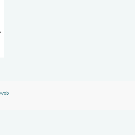
o
 web