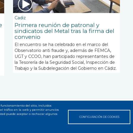
Cadiz
e
Primera reunión de patronal y
sindicatos del Metal tras la firma del
convenio
El encuentro se ha celebrado en el marco del
Observatorio anti fraude y, además de FEMCA,
UGT y CCOO, han participado representantes de
la Tesorería de la Seguridad Social, Inspección de
Trabajo y la Subdelegación del Gobierno en Cádiz.
 funcionamiento del sitio, incluidos
el tráfico en la web y permitir anuncios
 web
Usted puede aceptar o rechazar algunos
CONFIGURACIÓN DE COOKIES