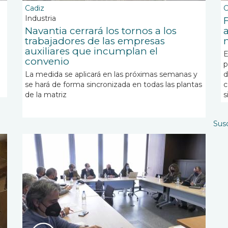
Cadiz
C
Industria
Navantia cerrará los tornos a los
trabajadores de las empresas
auxiliares que incumplan el
E
convenio
p
La medida se aplicará en las próximas semanas y
d
se hará de forma sincronizada en todas las plantas
c
de la matriz
s
Susc