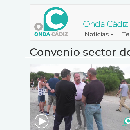
Pasar
al
contenido
Onda Cádiz
principal
Navegación
Noticias
Te
principal
Convenio sector d