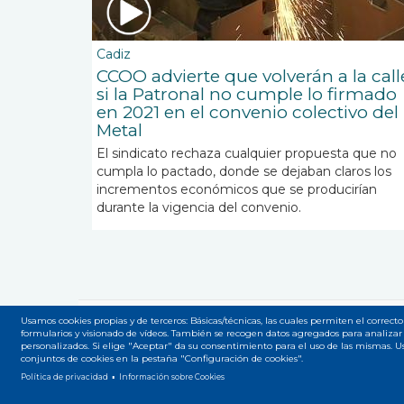
Cadiz
CCOO advierte que volverán a la call
si la Patronal no cumple lo firmado
en 2021 en el convenio colectivo del
Metal
El sindicato rechaza cualquier propuesta que no
cumpla lo pactado, donde se
dejaban claros los
incrementos económicos que se producirían
durante la vigencia del convenio
.
Usamos cookies propias y de terceros: Básicas/técnicas, las cuales permiten el correcto
formularios y visionado de vídeos. También se recogen datos agregados para analizar 
Accesibilidad
Privacidad
Legal
Cookies
Mapa
Menú
personalizados. Si elige "Aceptar" da su consentimiento para el uso de las mismas. 
conjuntos de cookies en la pestaña "Configuración de cookies".
del
Política de privacidad
Información sobre Cookies