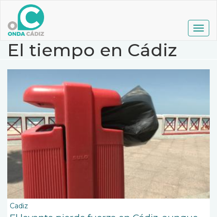
Pasar
al
contenido
Togg
principal
navig
El tiempo en Cádiz
Cadiz