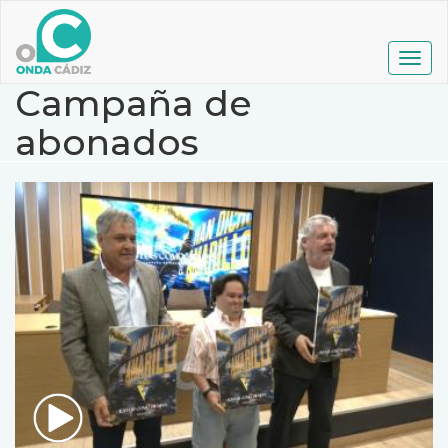
Pasar
al
contenido
Togg
principal
navig
Campaña de
abonados