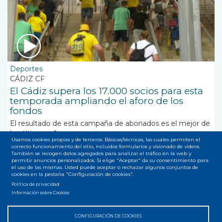
Deportes
CÁDIZ CF
El Cádiz supera los 17.000 socios para esta
temporada ampliando el aforo de los
fondos
El resultado de esta campaña de abonados es el mejor de
los últimos años
Usamos cookies propias y de terceros: Básicas/técnicas, las cuales permiten el
correcto funcionamiento del sitio, incluidos formularios y visionado de vídeos.
También se recogen datos agregados para analizar el tráfico en la web y
permitir anuncios personalizados. Si elige "Aceptar" da su consentimiento para
el uso de las mismas. Usted puede aceptar o rechazar algunos conjuntos de
cookies en la pestaña "Configuración de cookies".
Política de privacidad
Suscribirse a Campaña de abonados
Información sobre Cookies
CONFIGURACIÓN DE COOKIES