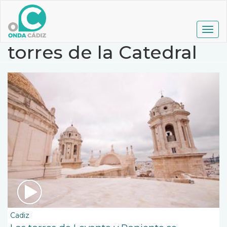
Pasar
al
contenido
Togg
principal
navig
torres de la Catedral
Cadiz