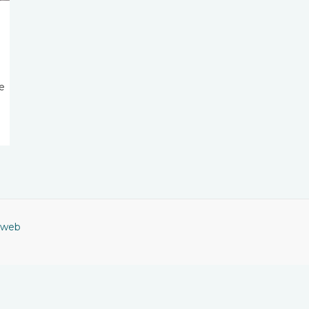
e
 web