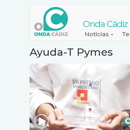
Pasar
al
contenido
Onda Cádiz
principal
Navegación
Noticias
Te
principal
Ayuda-T Pymes