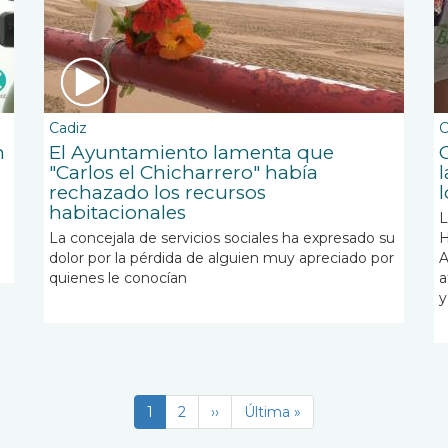
Cadiz
C
n
El Ayuntamiento lamenta que
"Carlos el Chicharrero" había
rechazado los recursos
l
habitacionales
L
La concejala de servicios sociales ha expresado su
H
dolor por la pérdida de alguien muy apreciado por
A
quienes le conocían
a
y
Página
1
Page
2
Siguiente
››
Última
Última »
actual
página
página