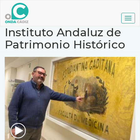
Pasar
al
contenido
Togg
principal
navig
Instituto Andaluz de
Patrimonio Histórico