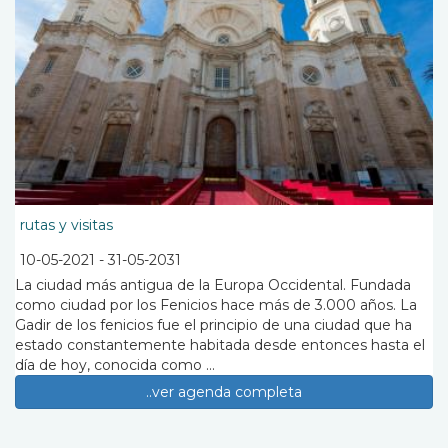
Noticias cinco días
07:30
(Información, APTA)
La levantá
08:30
(Religiosos, APTA)
El Mirador - Info
09:30
(Información diaria, APTA)
rutas y visitas
ver más...
10-05-2021
-
31-05-2031
La ciudad más antigua de la Europa Occidental. Fundada
como ciudad por los Fenicios hace más de 3.000 años. La
Gadir de los fenicios fue el principio de una ciudad que ha
estado constantemente habitada desde entonces hasta el
día de hoy, conocida como ...
..ver agenda completa