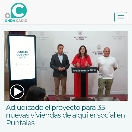
Pasar
al
contenido
Togg
principal
navig
Adjudicado el proyecto para 35
nuevas viviendas de alquiler social en
Puntales