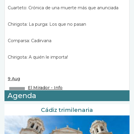
Cuarteto: Crónica de una muerte más que anunciada
Chirigota: La purga: Los que no pasan
Comparsa: Cadirvana
Chirigota: A quién le importa!
9 Aug
El Mirador - Info
02:30
Agenda
(Información diaria, APTA)
El Mirador - Social
Cádiz trimilenaria
04:00
(Magacine, APTA)
Canal noticias Youtube
05:30
(Informativos 24h, APTA)