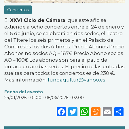
Conciertos
El
XXVI Ciclo de Cámara
, que este año se
extiende a ocho conciertos entre el 24 de enero y
el 6 de junio, se celebrará en dos sedes, el Teatro
del Títere los seis primeros y en el Palacio de
Congresos los dos últimos. Precio Abonos Precio
Abonos no socios AQ – 187€ Precio Abono socios
AQ – 160€ Los abonos son para el patio de
butaca en ambas sedes. El precio de las entradas
sueltas para todos los conciertos es de 230 €.
Más información:
fundaqultur@yahoo.es
Fecha del evento
24/01/2026 - 01:00
-
06/06/2026 - 02:00
Facebook
Twitter
WhatsA
Mene
Ema
S