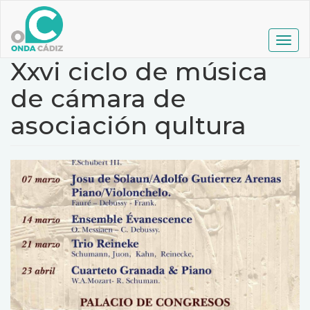
Pasar
al
contenido
Togg
principal
navig
Xxvi ciclo de música
de cámara de
asociación qultura