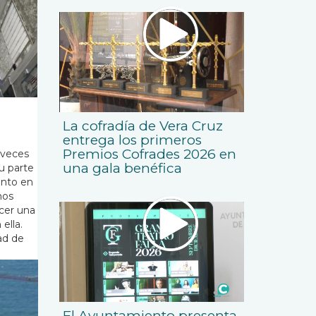
La cofradía de Vera Cruz
entrega los primeros
Premios Cofrades 2026 en
 veces
una gala benéfica
u parte
anto en
nos
cer una
ella.
ad de
El Ayuntamiento presenta