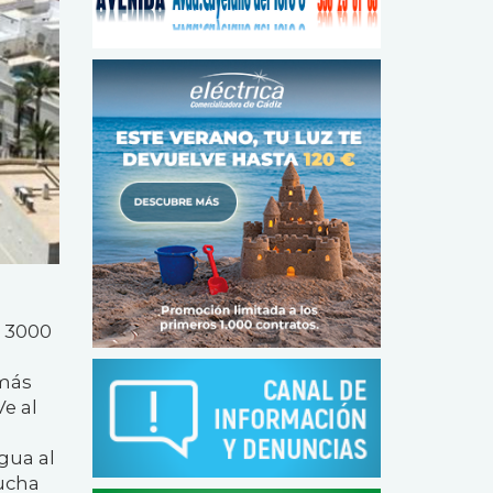
e 3000
 más
Ve al
gua al
cucha