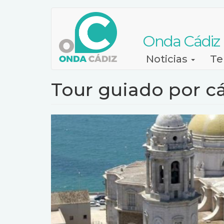
Pasar
al
contenido
Onda Cádiz
principal
Navegación
Noticias
Te
principal
Tour guiado por c