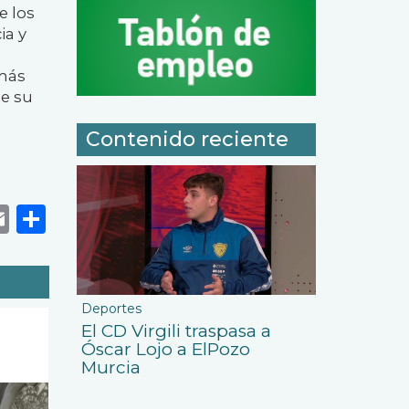
e los
ia y
emás
de su
Contenido reciente
k
r
tsApp
eneame
Email
Share
Deportes
El CD Virgili traspasa a
Óscar Lojo a ElPozo
Murcia