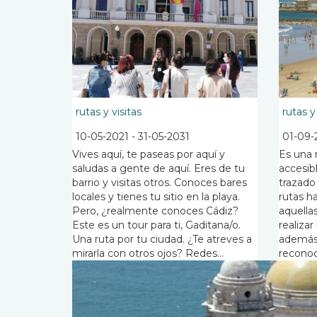
rutas y visitas
rutas y
10-05-2021
-
31-05-2031
01-09-
Vives aquí, te paseas por aquí y
Es una 
saludas a gente de aquí. Eres de tu
accesib
barrio y visitas otros. Conoces bares
trazado
locales y tienes tu sitio en la playa.
rutas ha
Pero, ¿realmente conoces Cádiz?
aquella
Este es un tour para ti, Gaditana/o.
realiza
Una ruta por tu ciudad. ¿Te atreves a
además 
mirarla con otros ojos? Redes...
reconoci