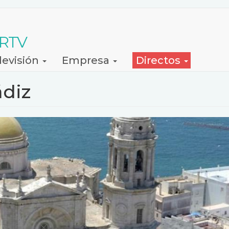
 RTV
levisión
Empresa
Directos
ádiz