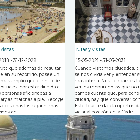
 visitas
rutas y visitas
2018
-
31-12-2028
15-05-2021
-
31-05-2031
ruta que además de resultar
Cuando visitamos ciudades, a
le en su recorrido, posee un
se nos olvida ver y entender s
 más amplio que el resto de
más íntima. Nos centramos t
bituales, por estar dirigida a
ver los monumentos que no 
s personas aficionadas a
damos cuenta que, para cono
r largas marchas a pie. Recoge
ciudad, hay que conversar con 
por zonas los lugares más
Este tour te dará la oportunid
dos de ...
viajar al corazón de la Cádiz...