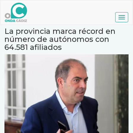
Pasar
al
contenido
Togg
principal
navig
La provincia marca récord en
número de autónomos con
64.581 afiliados