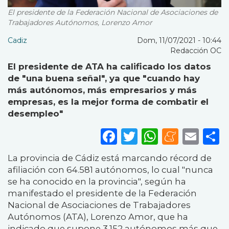
El presidente de la Federación Nacional de Asociaciones de
Trabajadores Autónomos, Lorenzo Amor
Cadiz
Dom, 11/07/2021 - 10:44
Redacción OC
El presidente de ATA ha calificado los datos
de "una buena señal", ya que "cuando hay
más autónomos, más empresarios y más
empresas, es la mejor forma de combatir el
desempleo"
Facebook
Twitter
WhatsA
Mene
Ema
S
La provincia de Cádiz está marcando récord de
afiliación con 64.581 autónomos, lo cual "nunca
se ha conocido en la provincia", según ha
manifestado el presidente de la Federación
Nacional de Asociaciones de Trabajadores
Autónomos (ATA), Lorenzo Amor, que ha
indicado que supone 3.152 autónomos más que