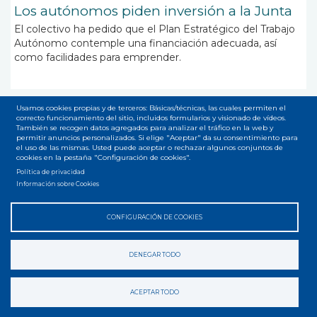
Los autónomos piden inversión a la Junta
El colectivo ha pedido que el Plan Estratégico del Trabajo
Autónomo contemple una financiación adecuada, así
como facilidades para emprender.
Usamos cookies propias y de terceros: Básicas/técnicas, las cuales permiten el
correcto funcionamiento del sitio, incluidos formularios y visionado de vídeos.
Paginación
También se recogen datos agregados para analizar el tráfico en la web y
Página
1
Page
2
Siguiente
››
Última
Última »
permitir anuncios personalizados. Si elige "Aceptar" da su consentimiento para
el uso de las mismas. Usted puede aceptar o rechazar algunos conjuntos de
actual
página
página
cookies en la pestaña "Configuración de cookies".
Suscribirse a autónomos
Política de privacidad
Información sobre Cookies
CONFIGURACIÓN DE COOKIES
Accesibilidad
Privacidad
Legal
Cookies
Mapa web
Menú
DENEGAR TODO
del
ACEPTAR TODO
pie