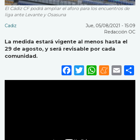
El Cádiz CF podrá ampliar el aforo para los encuentros de
liga ante Levante y Osasuna
Cadiz
Jue, 05/08/2021 - 15:09
Redacción OC
La medida estará vigente al menos hasta el
29 de agosto, y será revisable por cada
comunidad.
Facebook
Twitter
WhatsA
Mene
Ema
S