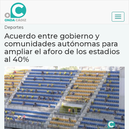
Pasar
al
contenido
Togg
principal
navig
Deportes
Acuerdo entre gobierno y
comunidades autónomas para
ampliar el aforo de los estadios
al 40%