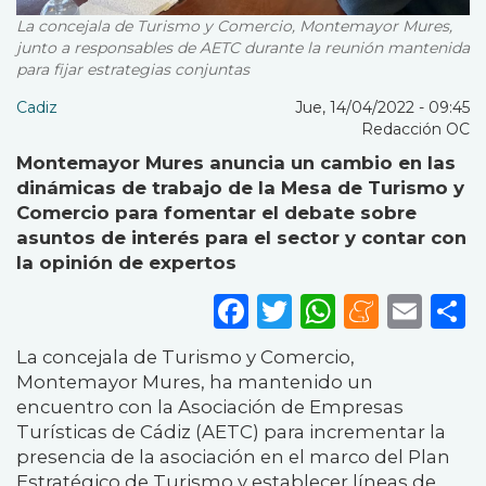
La concejala de Turismo y Comercio, Montemayor Mures,
junto a responsables de AETC durante la reunión mantenida
para fijar estrategias conjuntas
Cadiz
Jue, 14/04/2022 - 09:45
Redacción OC
Montemayor Mures anuncia un cambio en las
dinámicas de trabajo de la Mesa de Turismo y
Comercio para fomentar el debate sobre
asuntos de interés para el sector y contar con
la opinión de expertos
Facebook
Twitter
WhatsA
Mene
Ema
S
La concejala de Turismo y Comercio,
Montemayor Mures, ha mantenido un
encuentro con la Asociación de Empresas
Turísticas de Cádiz (AETC) para incrementar la
presencia de la asociación en el marco del Plan
Estratégico de Turismo y establecer líneas de