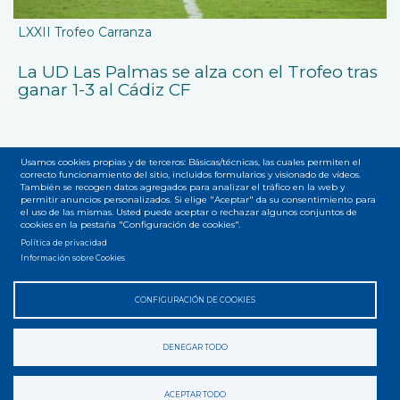
LXXII Trofeo Carranza
La UD Las Palmas se alza con el Trofeo tras
ganar 1-3 al Cádiz CF
Usamos cookies propias y de terceros: Básicas/técnicas, las cuales permiten el
correcto funcionamiento del sitio, incluidos formularios y visionado de vídeos.
También se recogen datos agregados para analizar el tráfico en la web y
permitir anuncios personalizados. Si elige "Aceptar" da su consentimiento para
el uso de las mismas. Usted puede aceptar o rechazar algunos conjuntos de
Accesibilidad
Privacidad
Legal
Cookies
Mapa web
cookies en la pestaña "Configuración de cookies".
Menú
Política de privacidad
del
Información sobre Cookies
pie
CONFIGURACIÓN DE COOKIES
DENEGAR TODO
ACEPTAR TODO