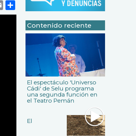
k
r
tsApp
eneame
Email
Share
Contenido reciente
El espectáculo 'Universo
Cádi' de Selu programa
una segunda función en
el Teatro Pemán
El