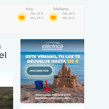
Hoy
Mañana
Máx: 29 ºC
Máx: 28 ºC
Min: 23 ºC
Min: 22 ºC
á
el