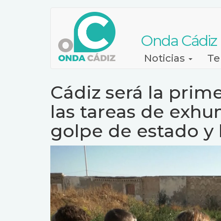
Pasar
al
contenido
Onda Cádiz
principal
Navegación
Noticias
Te
principal
Cádiz será la prim
las tareas de exhu
golpe de estado y 