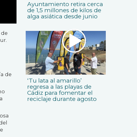
Ayuntamiento retira cerca
de 1,5 millones de kilos de
alga asiática desde junio
 de
ur.
ía de
‘Tu lata al amarillo’
regresa a las playas de
mo
Cádiz para fomentar el
reciclaje durante agosto
ia
Fosa
del
de