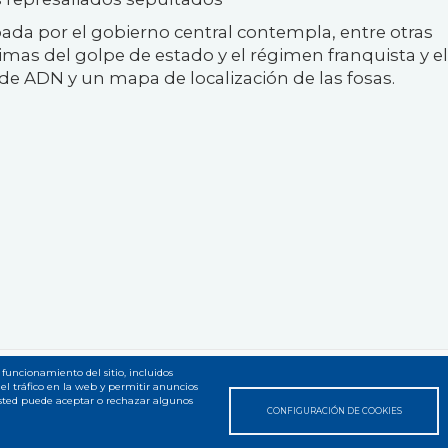
ada por el gobierno central contempla, entre otras
timas del golpe de estado y el régimen franquista y el
de ADN y un mapa de localización de las fosas.
 funcionamiento del sitio, incluidos
el tráfico en la web y permitir anuncios
 web
Usted puede aceptar o rechazar algunos
CONFIGURACIÓN DE COOKIES