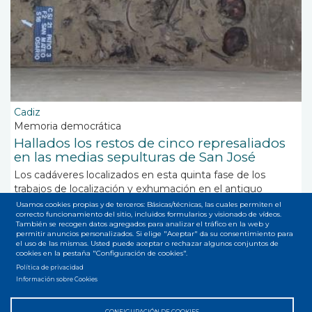
Cadiz
Memoria democrática
Hallados los restos de cinco represaliados
en las medias sepulturas de San José
Los cadáveres localizados en esta quinta fase de los
trabajos de localización y exhumación en el antiguo
cementerio corresponden a Ramón Real Jiménez, José
Usamos cookies propias y de terceros: Básicas/técnicas, las cuales permiten el
correcto funcionamiento del sitio, incluidos formularios y visionado de vídeos.
Gutiérrez Braña, Manuel Moreno Cortés y Bartolomé
También se recogen datos agregados para analizar el tráfico en la web y
García Peña, y queda una quinta persona por identificar
permitir anuncios personalizados. Si elige "Aceptar" da su consentimiento para
el uso de las mismas. Usted puede aceptar o rechazar algunos conjuntos de
cookies en la pestaña "Configuración de cookies".
Política de privacidad
Suscribirse a restos
Información sobre Cookies