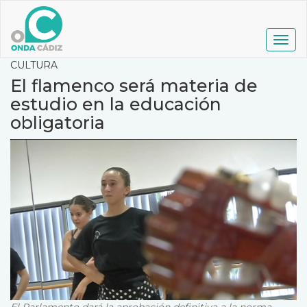
Pasar
al
contenido
Togg
principal
navig
CULTURA
El flamenco será materia de
estudio en la educación
obligatoria