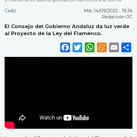
El Parlamento dará la aprobación definitiva a la norma
Cadiz
Mié, 14/09/2022 - 18:36
Redacción OC
El Consejo del Gobierno Andaluz da luz verde
al Proyecto de la Ley del Flamenco.
Facebook
Twitter
WhatsA
Mene
Ema
S