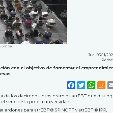
a Bomba.
Jue, 03/11/202
Redac
ición con el objetivo de fomentar el emprendimie
resas
Faceboo
Twitte
Wha
M
ga de los decimoquintos premios atrÉBT que distin
 el seno de la propia universidad.
 galardones para
atrÉBT!® SPINOFF y atrÉBT!® IPR,