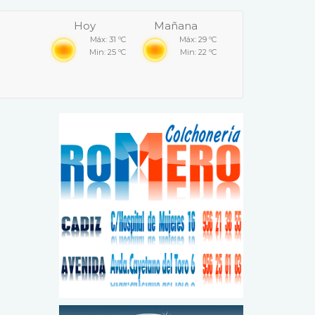
Hoy
Mañana
Máx: 31 ºC
Máx: 29 ºC
Min: 25 ºC
Min: 22 ºC