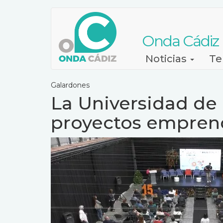
Pasar
al
contenido
Onda Cádiz
principal
Navegación
Noticias
Te
principal
Galardones
La Universidad de
proyectos empren