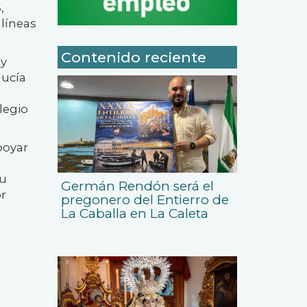
,
 líneas
Contenido reciente
 y
lucía
legio
poyar
su
Germán Rendón será el
or
pregonero del Entierro de
La Caballa en La Caleta