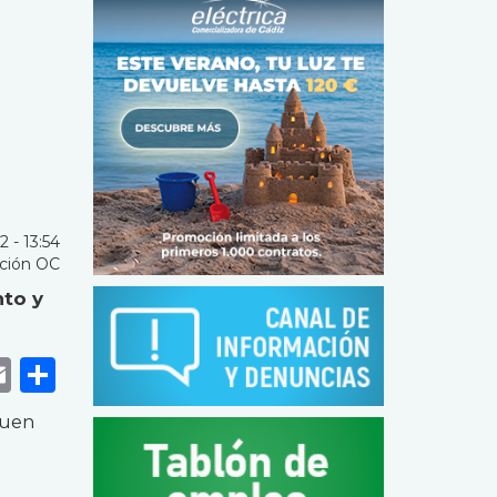
2 - 13:54
ción OC
nto y
k
r
tsApp
eneame
Email
Share
guen