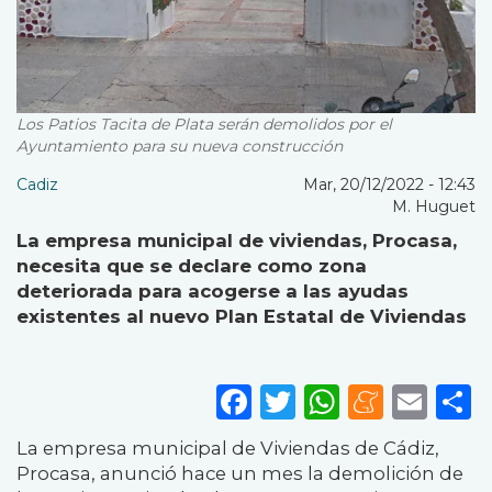
Los Patios Tacita de Plata serán demolidos por el
Ayuntamiento para su nueva construcción
Cadiz
Mar, 20/12/2022 - 12:43
M. Huguet
La empresa municipal de viviendas, Procasa,
necesita que se declare como zona
deteriorada para acogerse a las ayudas
existentes al nuevo Plan Estatal de Viviendas
Facebook
Twitter
WhatsA
Mene
Ema
S
La empresa municipal de Viviendas de Cádiz,
Procasa, anunció hace un mes la demolición de