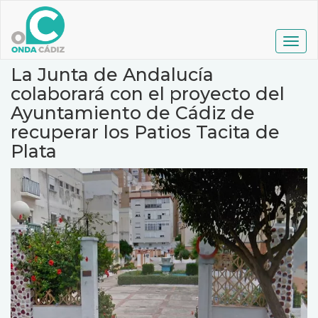
Pasar
al
contenido
Togg
principal
navig
La Junta de Andalucía
colaborará con el proyecto del
Ayuntamiento de Cádiz de
recuperar los Patios Tacita de
Plata