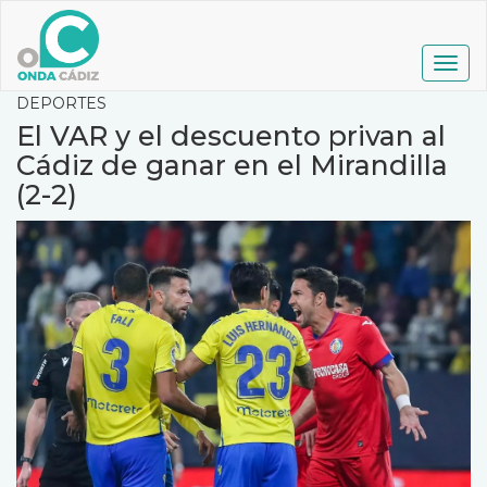
Pasar
al
contenido
Togg
principal
navig
DEPORTES
El VAR y el descuento privan al
Cádiz de ganar en el Mirandilla
(2-2)