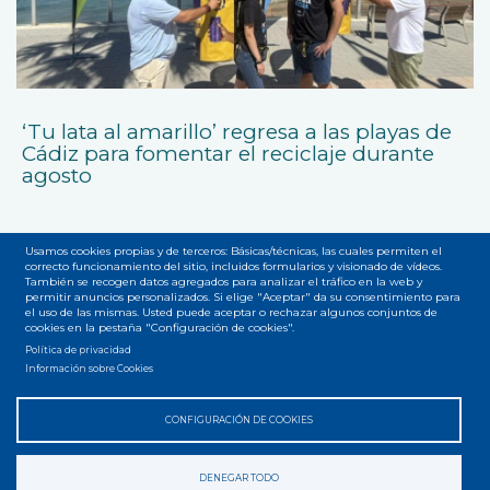
‘Tu lata al amarillo’ regresa a las playas de
Cádiz para fomentar el reciclaje durante
agosto
Usamos cookies propias y de terceros: Básicas/técnicas, las cuales permiten el
correcto funcionamiento del sitio, incluidos formularios y visionado de vídeos.
También se recogen datos agregados para analizar el tráfico en la web y
permitir anuncios personalizados. Si elige "Aceptar" da su consentimiento para
el uso de las mismas. Usted puede aceptar o rechazar algunos conjuntos de
cookies en la pestaña "Configuración de cookies".
Accesibilidad
Privacidad
Legal
Cookies
Mapa web
Menú
Política de privacidad
Información sobre Cookies
del
pie
CONFIGURACIÓN DE COOKIES
DENEGAR TODO