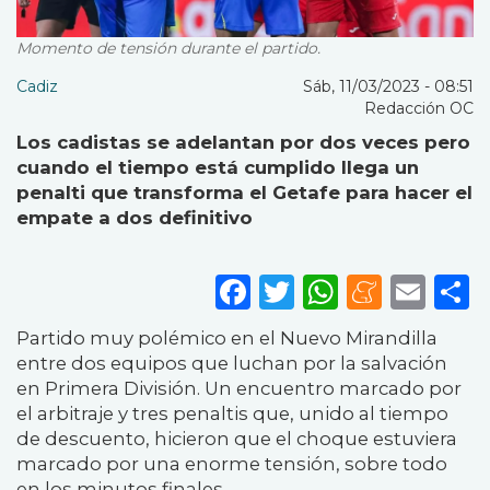
Momento de tensión durante el partido.
Cadiz
Sáb, 11/03/2023 - 08:51
Redacción OC
Los cadistas se adelantan por dos veces pero
cuando el tiempo está cumplido llega un
penalti que transforma el Getafe para hacer el
empate a dos definitivo
Facebook
Twitter
WhatsA
Mene
Ema
S
Partido muy polémico en el Nuevo Mirandilla
entre dos equipos que luchan por la salvación
en Primera División. Un encuentro marcado por
el arbitraje y tres penaltis que, unido al tiempo
de descuento, hicieron que el choque estuviera
marcado por una enorme tensión, sobre todo
en los minutos finales.