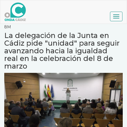
Pasar
al
contenido
Togg
principal
navig
8M
La delegación de la Junta en
Cádiz pide "unidad" para seguir
avanzando hacia la igualdad
real en la celebración del 8 de
marzo