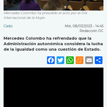
Mercedes Colombo ha presidido el acto por el Día
Internacional de la Mujer.
Cadiz
Mié, 08/03/2023 - 14:45
Redacción OC
Mercedes Colombo ha refrendado que la
Administración autonómica considera la lucha
de la igualdad como una cuestión de Estado.
Facebook
Twitter
WhatsA
Mene
Ema
S