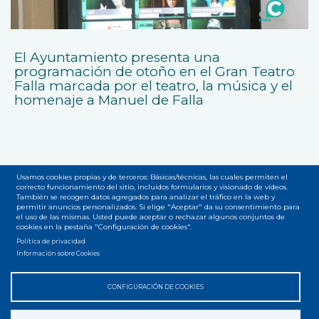
El Ayuntamiento presenta una
programación de otoño en el Gran Teatro
Falla marcada por el teatro, la música y el
homenaje a Manuel de Falla
Usamos cookies propias y de terceros: Básicas/técnicas, las cuales permiten el
correcto funcionamiento del sitio, incluidos formularios y visionado de vídeos.
También se recogen datos agregados para analizar el tráfico en la web y
Accesibilidad
Privacidad
Legal
Cookies
Mapa web
permitir anuncios personalizados. Si elige "Aceptar" da su consentimiento para
Menú
el uso de las mismas. Usted puede aceptar o rechazar algunos conjuntos de
cookies en la pestaña "Configuración de cookies".
del
Política de privacidad
Información sobre Cookies
pie
CONFIGURACIÓN DE COOKIES