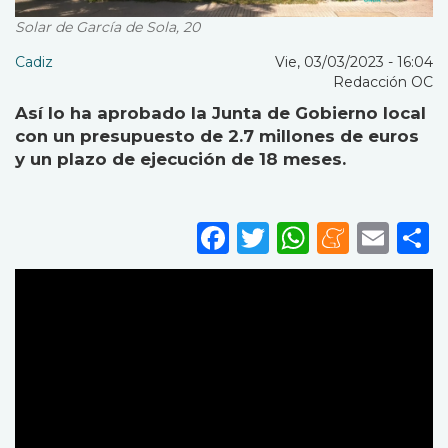
Solar de García de Sola, 20
Cadiz
Vie, 03/03/2023 - 16:04
Redacción OC
Así lo ha aprobado la Junta de Gobierno local
con un presupuesto de 2.7 millones de euros
y un plazo de ejecución de 18 meses.
Facebook
Twitter
WhatsA
Mene
Ema
S