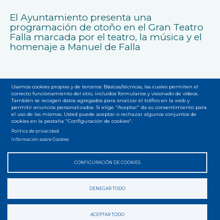
El Ayuntamiento presenta una
programación de otoño en el Gran Teatro
Falla marcada por el teatro, la música y el
homenaje a Manuel de Falla
Usamos cookies propias y de terceros: Básicas/técnicas, las cuales permiten el
correcto funcionamiento del sitio, incluidos formularios y visionado de vídeos.
También se recogen datos agregados para analizar el tráfico en la web y
permitir anuncios personalizados. Si elige "Aceptar" da su consentimiento para
el uso de las mismas. Usted puede aceptar o rechazar algunos conjuntos de
Accesibilidad
Privacidad
Legal
Cookies
Mapa web
cookies en la pestaña "Configuración de cookies".
Menú
Política de privacidad
del
Información sobre Cookies
pie
CONFIGURACIÓN DE COOKIES
DENEGAR TODO
ACEPTAR TODO