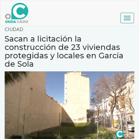
Pasar
al
contenido
Togg
principal
navig
CIUDAD
Sacan a licitación la
construcción de 23 viviendas
protegidas y locales en García
de Sola