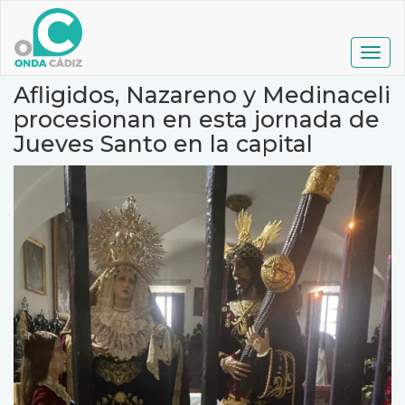
Pasar
al
contenido
Togg
principal
navig
Afligidos, Nazareno y Medinaceli
procesionan en esta jornada de
Jueves Santo en la capital