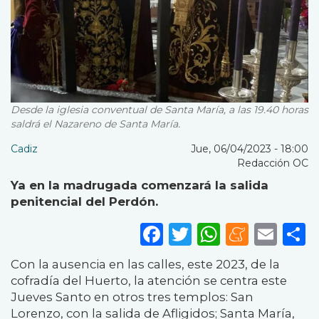
Desde la iglesia conventual de Santa María, a las 19.40 horas
saldrá el Nazareno de Santa María.
Cadiz
Jue, 06/04/2023 - 18:00
Redacción OC
Ya en la madrugada comenzará la salida
penitencial del Perdón.
Facebook
Twitter
WhatsA
Mene
Ema
S
Con la ausencia en las calles, este 2023, de la
cofradía del Huerto, la atención se centra este
Jueves Santo en otros tres templos: San
Lorenzo, con la salida de Afligidos; Santa María,