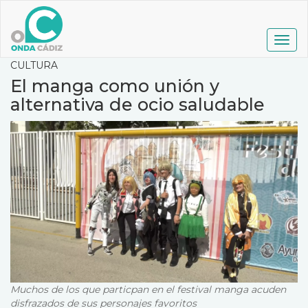
Pasar
al
contenido
Togg
principal
navig
CULTURA
El manga como unión y
alternativa de ocio saludable
Muchos de los que particpan en el festival manga acuden
disfrazados de sus personajes favoritos