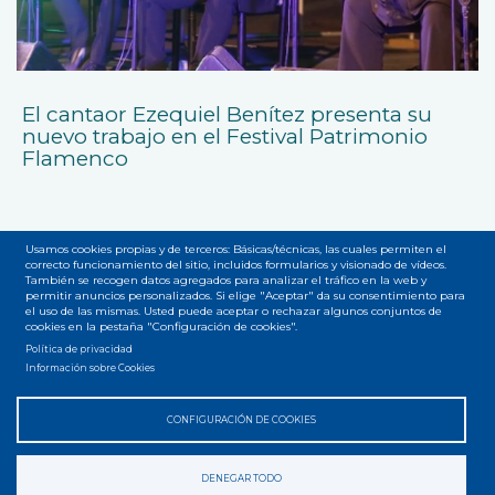
El cantaor Ezequiel Benítez presenta su
nuevo trabajo en el Festival Patrimonio
Flamenco
Usamos cookies propias y de terceros: Básicas/técnicas, las cuales permiten el
correcto funcionamiento del sitio, incluidos formularios y visionado de vídeos.
También se recogen datos agregados para analizar el tráfico en la web y
permitir anuncios personalizados. Si elige "Aceptar" da su consentimiento para
el uso de las mismas. Usted puede aceptar o rechazar algunos conjuntos de
Accesibilidad
Privacidad
Legal
Cookies
Mapa web
cookies en la pestaña "Configuración de cookies".
Menú
Política de privacidad
del
Información sobre Cookies
pie
CONFIGURACIÓN DE COOKIES
DENEGAR TODO