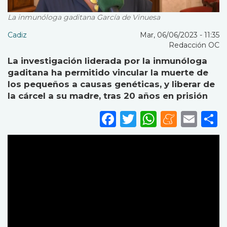
La inmunóloga gaditana García de Vinuesa
Cadiz
Mar, 06/06/2023 - 11:35
Redacción OC
La investigación liderada por la inmunóloga
gaditana ha permitido vincular la muerte de
los pequeños a causas genéticas, y liberar de
la cárcel a su madre, tras 20 años en prisión
Facebook
Twitter
WhatsA
Mene
Ema
S