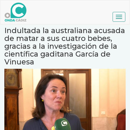
Pasar
al
contenido
Togg
principal
navig
Indultada la australiana acusada
de matar a sus cuatro bebes,
gracias a la investigación de la
científica gaditana García de
Vinuesa