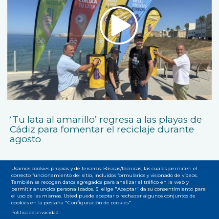
‘Tu lata al amarillo’ regresa a las playas de
Cádiz para fomentar el reciclaje durante
agosto
Usamos cookies propias y de terceros: Básicas/técnicas, las cuales permiten el
correcto funcionamiento del sitio, incluidos formularios y visionado de vídeos.
También se recogen datos agregados para analizar el tráfico en la web y
permitir anuncios personalizados. Si elige "Aceptar" da su consentimiento para
el uso de las mismas. Usted puede aceptar o rechazar algunos conjuntos de
cookies en la pestaña "Configuración de cookies".
Accesibilidad
Privacidad
Legal
Cookies
Mapa web
Política de privacidad