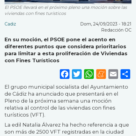
El PSOE llevará en el próximo pleno una moción sobre las
viviendas con fines turísticos
Cadiz
Dom, 24/09/2023 - 18:21
Redacción OC
En su moción, el PSOE pone el acento en
diferentes puntos que considera prioritarios
para limitar a esta proliferación de Viviendas
con Fines Turísticos
Facebook
Twitter
WhatsA
Mene
Ema
S
El grupo municipal socialista del Ayuntamiento
de Cádiz ha anunciado que presentará en el
Pleno de la próxima semana una moción
relativa al control de las viviendas con fines
turísticos (VFT).
La edil Natalia Álvarez ha hecho referencia a que
son más de 2500 VFT registradas en la ciudad