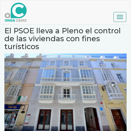
Pasar
al
contenido
Togg
principal
navig
El PSOE lleva a Pleno el control
de las viviendas con fines
turísticos