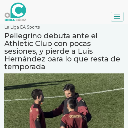
Pasar
al
contenido
Togg
principal
navig
La Liga EA Sports
Pellegrino debuta ante el
Athletic Club con pocas
sesiones, y pierde a Luis
Hernández para lo que resta de
temporada