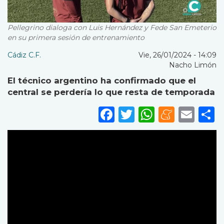
Pellegrino dialoga con Luis Hernández y Fede San Emeterio
en su primera sesión de entrenamiento
Cádiz C.F.
Vie, 26/01/2024 - 14:09
Nacho Limón
El técnico argentino ha confirmado que el
central se perdería lo que resta de temporada
Facebook
Twitter
WhatsA
Mene
Ema
S