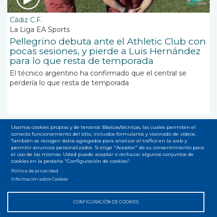
Cádiz C.F.
La Liga EA Sports
Pellegrino debuta ante el Athletic Club con
pocas sesiones, y pierde a Luis Hernández
para lo que resta de temporada
El técnico argentino ha confirmado que el central se
perdería lo que resta de temporada
Usamos cookies propias y de terceros: Básicas/técnicas, las cuales permiten el
correcto funcionamiento del sitio, incluidos formularios y visionado de vídeos.
Paginación
También se recogen datos agregados para analizar el tráfico en la web y
Página
1
Page
2
Siguiente
››
Última
Última »
permitir anuncios personalizados. Si elige "Aceptar" da su consentimiento para
el uso de las mismas. Usted puede aceptar o rechazar algunos conjuntos de
actual
página
página
cookies en la pestaña "Configuración de cookies".
Suscribirse a Mauricio Pellegrino
Política de privacidad
Información sobre Cookies
CONFIGURACIÓN DE COOKIES