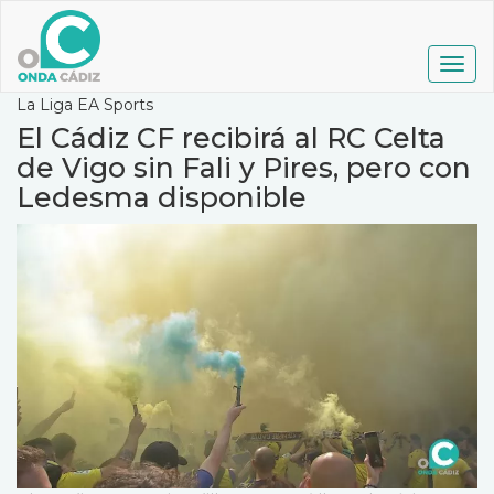
Pasar
al
contenido
Togg
principal
navig
La Liga EA Sports
El Cádiz CF recibirá al RC Celta
de Vigo sin Fali y Pires, pero con
Ledesma disponible