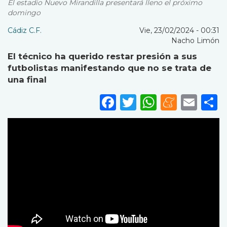
El estadio Nuevo Mirandilla presentará lleno el próximo
domingo
Cádiz C.F.
Vie, 23/02/2024 - 00:31
Nacho Limón
El técnico ha querido restar presión a sus
futbolistas manifestando que no se trata de
una final
Facebook
Twitter
WhatsA
Mene
Ema
S