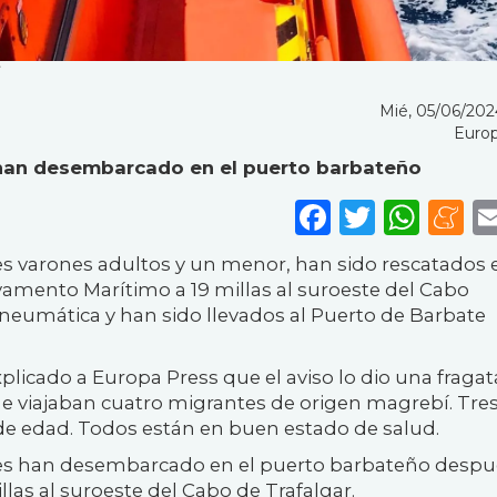
Mié, 05/06/2024
Europ
 han desembarcado en el puerto barbateño
Faceboo
Twitte
Wha
M
s varones adultos y un menor, han sido rescatados 
amento Marítimo a 19 millas al suroeste del Cabo
neumática y han sido llevados al Puerto de Barbate
icado a Europa Press que el aviso lo dio una fragat
 que viajaban cuatro migrantes de origen magrebí. Tre
 de edad. Todos están en buen estado de salud.
coles han desembarcado en el puerto barbateño despu
illas al suroeste del Cabo de Trafalgar.