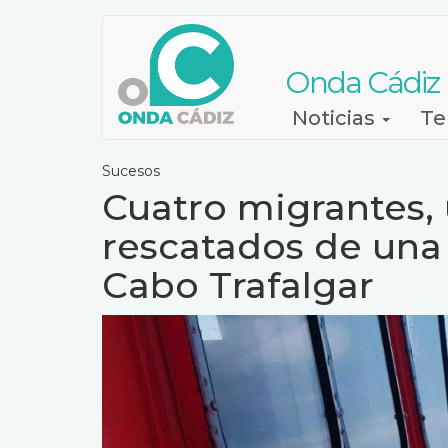
Pasar
al
contenido
Onda Cádiz
principal
Navegación
Noticias
Te
principal
Sucesos
Cuatro migrantes, 
rescatados de una 
Cabo Trafalgar