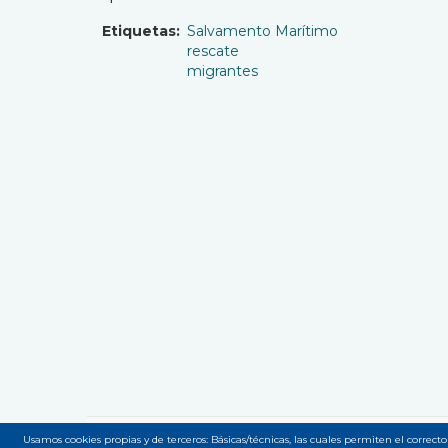
Etiquetas
Salvamento Marítimo
rescate
migrantes
Usamos cookies propias y de terceros: Básicas/técnicas, las cuales permiten el correcto