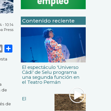
Contenido reciente
 - 10:14
a Press
k
r
tsApp
eneame
Email
Share
esta
El espectáculo 'Universo
Cádi' de Selu programa
una segunda función en
el Teatro Pemán
a
s de
El
és de